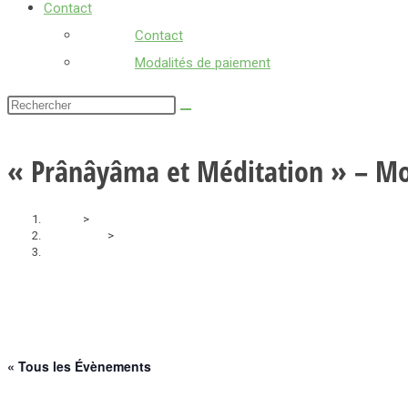
Contact
Contact
Modalités de paiement
Rechercher
sur
ce
« Prânâyâma et Méditation » – Mo
site
Accueil
>
Évènements
>
« Prânâyâma et Méditation » – Module 6 – Haute Savoie
« Tous les Évènements