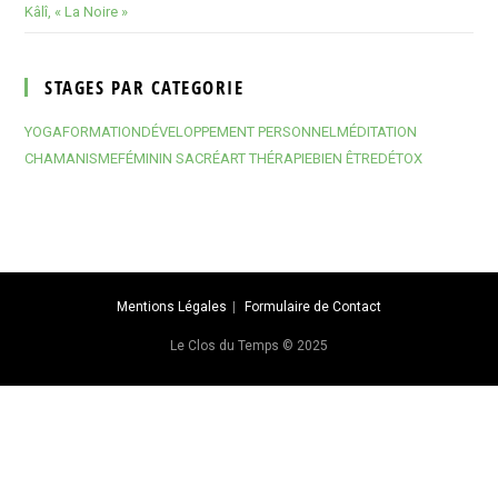
Kâlî, « La Noire »
STAGES PAR CATEGORIE
YOGA
FORMATION
DÉVELOPPEMENT PERSONNEL
MÉDITATION
CHAMANISME
FÉMININ SACRÉ
ART THÉRAPIE
BIEN ÊTRE
DÉTOX
Mentions Légales
Formulaire de Contact
Le Clos du Temps © 2025