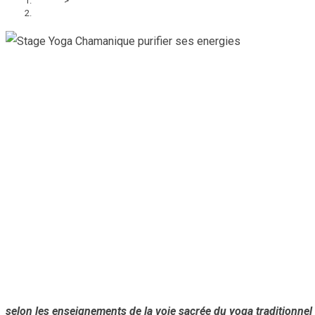
Accueil
>
Stage Yoga Chamanique « Purifiez vos énergies » avec « Le Rituel du 
selon les enseignements de la voie sacrée du yoga traditionnel 