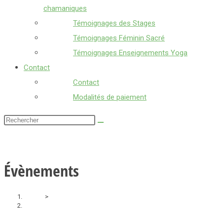
chamaniques
Témoignages des Stages
Témoignages Féminin Sacré
Témoignages Enseignements Yoga
Contact
Contact
Modalités de paiement
Rechercher
sur
ce
site
Évènements
Accueil
>
Évènements