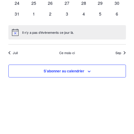
0
0
0
0
0
0
0
24
25
26
27
28
29
30
évènements
évènements
évènements
évènements
évènements
évènements
évènemen
0
0
0
0
0
0
0
31
1
2
3
4
5
6
évènements
évènements
évènements
évènements
évènements
évènements
évèneme
Il n’y a pas d’évènements ce jour là.
Notice
Juil
Ce mois-ci
Sep
S’abonner au calendrier