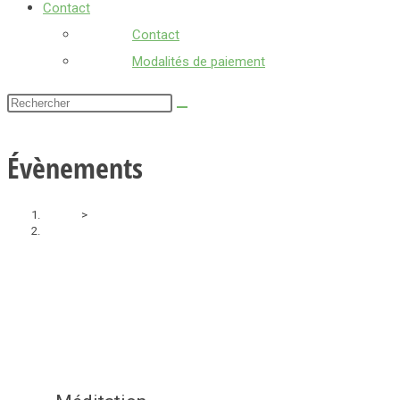
Contact
Contact
Modalités de paiement
Rechercher
sur
ce
Évènements
site
Accueil
>
Évènements