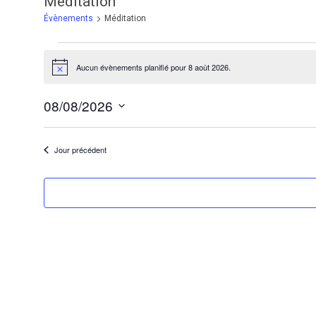
Méditation
Évènements
Méditation
Évènements
Aucun évènements planifié pour 8 août 2026.
for
Notice
8
08/08/2026
août
Sélectionnez
2026
une
Jour précédent
date.