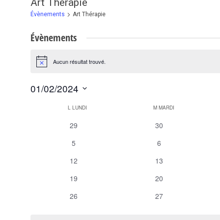
Art Thérapie
Évènements
Art Thérapie
Évènements
Aucun résultat trouvé.
Notice
01/02/2024
Sélectionnez
Calendrier
L
LUNDI
M
MARDI
une
de
0
0
29
30
date.
Évènements
évènements
évènements
0
0
5
6
évènements
évènements
0
0
12
13
évènements
évènements
0
0
19
20
évènements
évènements
0
0
26
27
évènements
évènements